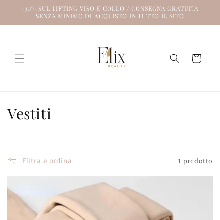
Vai
-30% SUL LIFTING VISO E COLLO / CONSEGNA GRATUITA
direttamente
SENZA MINIMO DI ACQUISTO IN TUTTO IL SITO
ai contenuti
Carrello
C
Vestiti
o
l
Filtra e ordina
1 prodotto
l
e
z