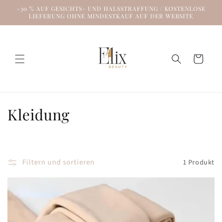
Direkt
-30 % AUF GESICHTS- UND HALSSTRAFFUNG / KOSTENLOSE
zum
LIEFERUNG OHNE MINDESTKAUF AUF DER WEBSITE
Inhalt
Warenkorb
K
Kleidung
a
t
Filtern und sortieren
1 Produkt
e
g
o