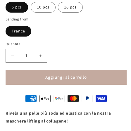
5 pcs
10 pcs
16 pcs
Sending from
France
Quantità
Quantità
Diminuisci
Aumenta
quantità
quantità
per
per
Maschera
Maschera
Aggiungi al carrello
lifting
lifting
al
al
collagene
collagene
Rivela una pelle più soda ed elastica con la nostra
maschera lifting al collagene!