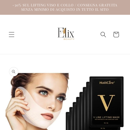
Vai
-30% SUL LIFTING VISO E COLLO / CONSEGNA GRATUITA
direttamente
SENZA MINIMO DI ACQUISTO IN TUTTO IL SITO
ai contenuti
Carrello
Passa alle
informazioni
sul prodotto