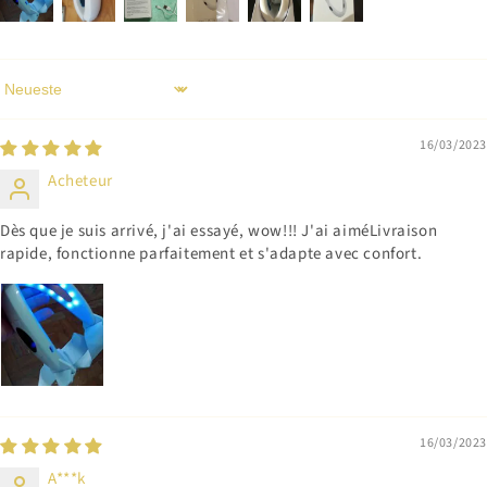
Sort by
16/03/2023
Acheteur
Dès que je suis arrivé, j'ai essayé, wow!!! J'ai aiméLivraison
rapide, fonctionne parfaitement et s'adapte avec confort.
16/03/2023
A***k