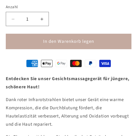
Anzahl
Anzahl
Verringere
Erhöhe
die
die
Menge
Menge
für
für
In den Warenkorb legen
Elektrostimulations-
Elektrostimulations-
Gesichtsmassagegerät
Gesichtsmassagegerät
Entdecken Sie unser Gesichtsmassagegerät für jüngere,
schönere Haut!
Dank roter Infrarotstrahlen bietet unser Gerät eine warme
Kompression, die die Durchblutung fördert, die
Hautelastizität verbessert, Alterung und Oxidation vorbeugt
und die Haut repariert.