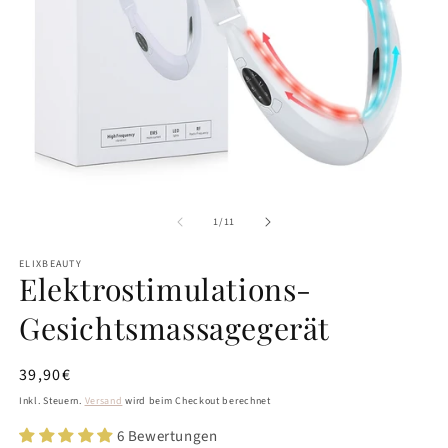
Medien
M
1
2
von
in
in
1
/
11
Modal
M
öffnen
öf
ELIXBEAUTY
Elektrostimulations-
Gesichtsmassagegerät
Normaler
39,90€
Preis
Inkl. Steuern.
Versand
wird beim Checkout berechnet
6 Bewertungen