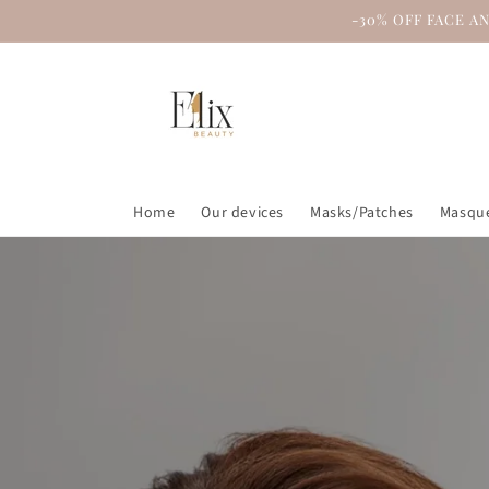
Skip to
-30% OFF FACE A
content
Home
Our devices
Masks/Patches
Masque