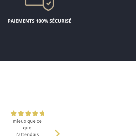
mieux que ce
Excellent pour
très content
que
le prix je le
de mon acha
j'attendais
teste et je le
appareil trè