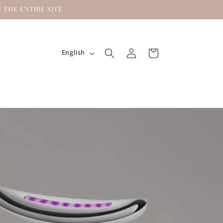
 THE ENTIRE SITE
Log
L
Cart
English
in
a
n
g
u
a
g
e